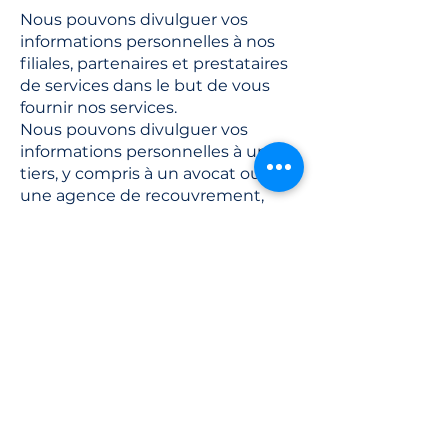
Nous pouvons divulguer vos
informations personnelles à nos
filiales, partenaires et prestataires
de services dans le but de vous
fournir nos services.
Nous pouvons divulguer vos
informations personnelles à un
tiers, y compris à un avocat ou à
une agence de recouvrement,
lorsque cela est nécessaire pour
faire respecter nos conditions
d'utilisation ou tout autre accord
entre vous et la Société.
Nous pouvons fournir vos
informations à tout successeur en
cas de fusion, de cession, de
restructuration, de réorganisation,
de dissolution ou de vente ou de
transfert de tout ou partie des