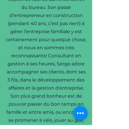
du bureau. Son passé
d’entrepreneur en construction
(pendant 40 ans, c’est pas rien!) à
gérer l’entreprise familiale y est
certainement pour quelque chose,
et nous en sommes très
reconnaissants! Consultant en
gestion à ses heures, Serge adore
accompagner ses clients, dont ses
3 fils, dans le développement des
affaires et la gestion d’entreprise.
Son plus grand bonheur est de
pouvoir passer du bon temps en
famille et entre amis, ou encore de
se promener à vélo, jouer au golf,
nager et taquiner le poisson à la